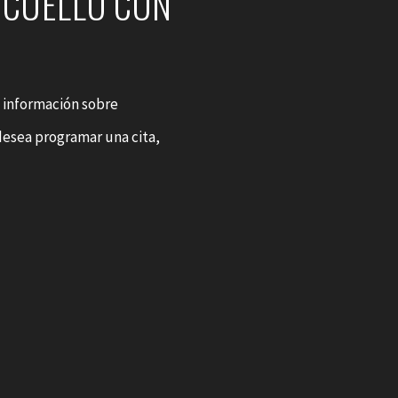
 CUELLO CON
 información sobre
 desea programar una cita,