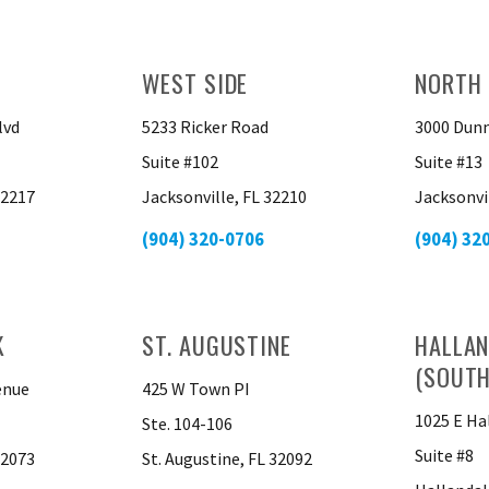
WEST SIDE
NORTH 
lvd
5233 Ricker Road
3000 Dunn
Suite #102
Suite #13
32217
Jacksonville, FL 32210
Jacksonvi
(904) 320-0706
(904) 32
K
ST. AUGUSTINE
HALLAN
(SOUTH
enue
425 W Town PI
1025 E Ha
Ste. 104-106
Suite #8
32073
St. Augustine, FL 32092