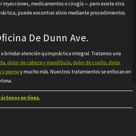
r inyecciones, medicamentos o cirugía — pero existe otra
práctica, puede encontrar alivio mediante procedimientos
Oficina De Dunn Ave.
 brindar atención quiropráctica integral. Tratamos una
lda
,
dolor de cabeza y mandíbula
,
dolor de cuello
,
dolor
 y pierna
y mucho más. Nuestros tratamientos se enfocan en
ptima.
áctenos en línea.