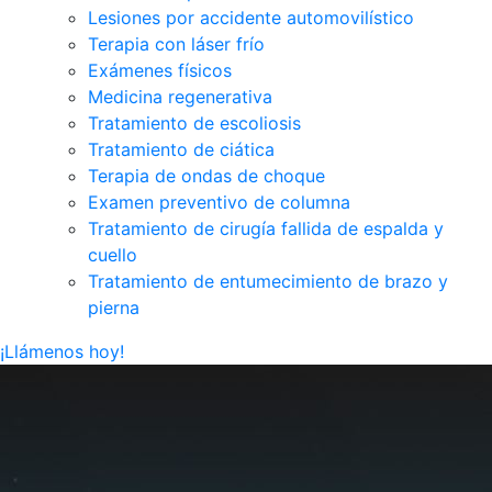
Lesiones por accidente automovilístico
Terapia con láser frío
Exámenes físicos
Medicina regenerativa
Tratamiento de escoliosis
Tratamiento de ciática
Terapia de ondas de choque
Examen preventivo de columna
Tratamiento de cirugía fallida de espalda y
cuello
Tratamiento de entumecimiento de brazo y
pierna
¡Llámenos hoy!