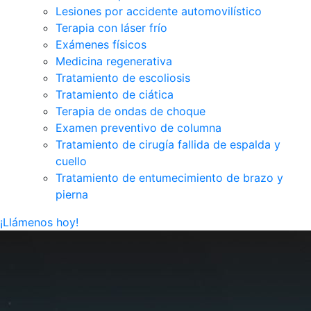
Lesiones por accidente automovilístico
Terapia con láser frío
Exámenes físicos
Medicina regenerativa
Tratamiento de escoliosis
Tratamiento de ciática
Terapia de ondas de choque
Examen preventivo de columna
Tratamiento de cirugía fallida de espalda y
cuello
Tratamiento de entumecimiento de brazo y
pierna
¡Llámenos hoy!