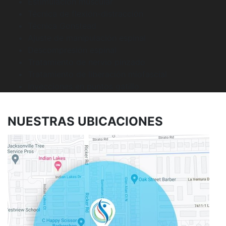
Estimulación muscular
Técnica de flexión-distracción
Técnica Gonstead
Ajuste de manipulación espinal
Descompresión espinal
Tratamiento de nervio pinzado
Tratamiento de liberación miofascial
Inyecciones en puntos gatillo
NUESTRAS
UBICACIONES