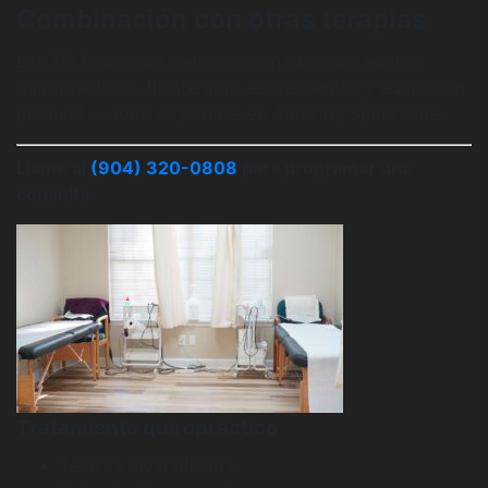
Combinación con otras terapias
Las TPI funcionan mejor combinadas con ajustes
quiroprácticos, fisioterapia, estiramientos y educación
postural — todo disponible en Amazing Spine Care.
Llame al
(904) 320-0808
para programar una
consulta.
Tratamiento quiropráctico
Técnica diversificada