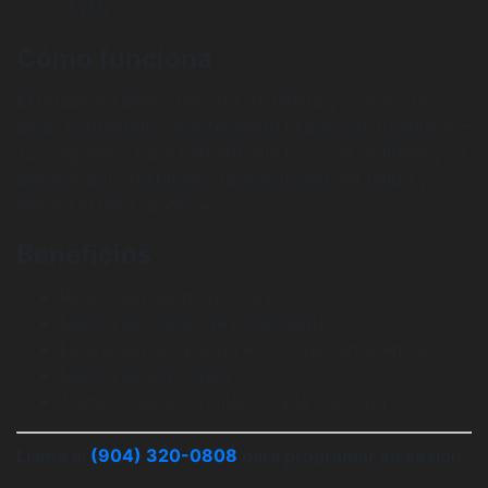
(ATM)
Cómo funciona
El terapeuta aplica presión sostenida y suave a las
áreas restringidas, manteniendo la presión durante 90–
120 segundos para permitir que la fascia se libere y se
alargue. Esto restablece la elasticidad del tejido y
mejora el flujo sanguíneo.
Beneficios
Reducción del dolor crónico
Mejora del rango de movimiento
Liberación de tensión emocional almacenada
Mejora de la postura
Aumento de la circulación y la curación
Llame al
(904) 320-0808
para programar su sesión.