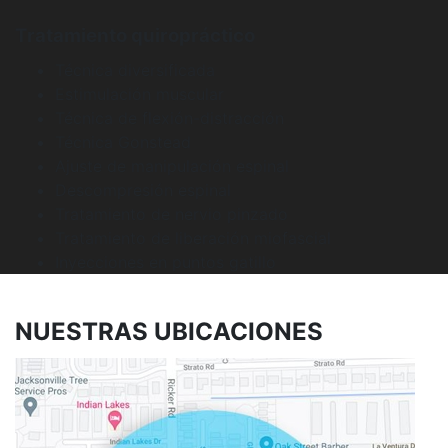
Tratamiento quiropráctico
Técnica diversificada
Estimulación muscular
Técnica de flexión-distracción
Técnica Gonstead
Ajuste de manipulación espinal
Descompresión espinal
Tratamiento de nervio pinzado
Tratamiento de liberación miofascial
Inyecciones en puntos gatillo
NUESTRAS
UBICACIONES