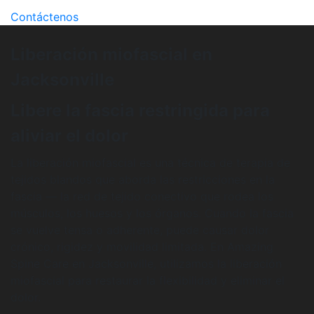
Contáctenos
Liberación miofascial en
Jacksonville
Libere la fascia restringida para
aliviar el dolor
La liberación miofascial es una técnica de terapia de
tejidos blandos que aborda las restricciones en la
fascia — la red de tejido conectivo que rodea los
músculos, los huesos y los órganos. Cuando la fascia
se vuelve tensa o adherente, puede causar dolor
crónico, rigidez y movilidad limitada. En Amazing
Spine Care en Jacksonville, utilizamos la liberación
miofascial para restaurar la flexibilidad y eliminar el
dolor.