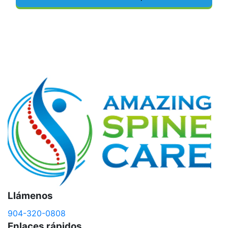
By
Llámenos
904-320-0808
Enlaces rápidos