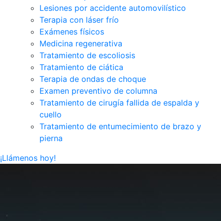
Lesiones por accidente automovilístico
Terapia con láser frío
Exámenes físicos
Medicina regenerativa
Tratamiento de escoliosis
Tratamiento de ciática
Terapia de ondas de choque
Examen preventivo de columna
Tratamiento de cirugía fallida de espalda y
cuello
Tratamiento de entumecimiento de brazo y
pierna
¡Llámenos hoy!