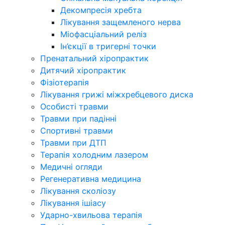
Декомпресія хребта
Лікування защемленого нерва
Міофасціальний реліз
Ін’єкції в тригерні точки
Пренатальний хіропрактик
Дитячий хіропрактик
Фізіотерапія
Лікування грижі міжхребцевого диска
Особисті травми
Травми при падінні
Спортивні травми
Травми при ДТП
Терапія холодним лазером
Медичні огляди
Регенеративна медицина
Лікування сколіозу
Лікування ішіасу
Ударно-хвильова терапія