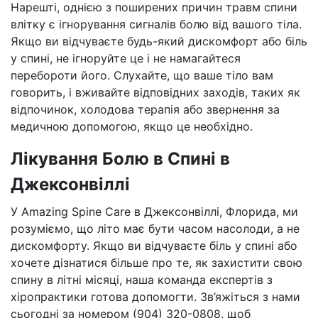
Нарешті, однією з поширених причин травм спини
влітку є ігнорування сигналів болю від вашого тіла.
Якщо ви відчуваєте будь-який дискомфорт або біль
у спині, не ігноруйте це і не намагайтеся
перебороти його. Слухайте, що ваше тіло вам
говорить, і вживайте відповідних заходів, таких як
відпочинок, холодова терапія або звернення за
медичною допомогою, якщо це необхідно.
Лікування Болю в Спині в
Джексонвіллі
У Amazing Spine Care в Джексонвіллі, Флорида, ми
розуміємо, що літо має бути часом насолоди, а не
дискомфорту. Якщо ви відчуваєте біль у спині або
хочете дізнатися більше про те, як захистити свою
спину в літні місяці, наша команда експертів з
хіропрактики готова допомогти. Зв’яжіться з нами
сьогодні за номером
(904) 320-0808
, щоб