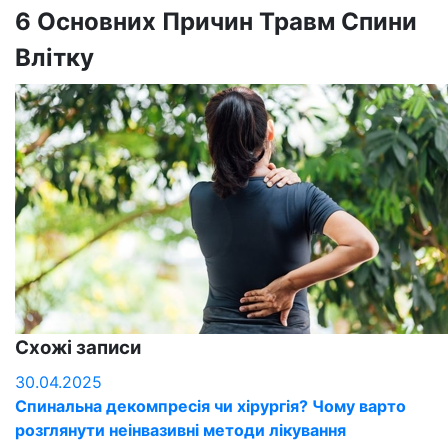
6 Основних Причин Травм Спини
Влітку
Схожі записи
30.04.2025
3
Спинальна декомпресія чи хірургія? Чому варто
В
розглянути неінвазивні методи лікування
д