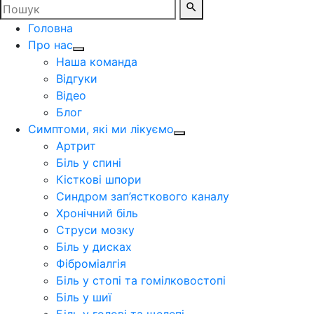
Головна
Про нас
Наша команда
Відгуки
Відео
Блог
Симптоми, які ми лікуємо
Артрит
Біль у спині
Кісткові шпори
Синдром зап’ясткового каналу
Хронічний біль
Струси мозку
Біль у дисках
Фіброміалгія
Біль у стопі та гомілковостопі
Біль у шиї