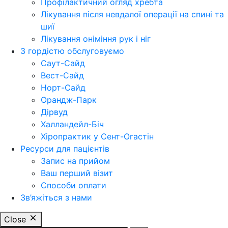
Профілактичний огляд хребта
Лікування після невдалої операції на спині та
шиї
Лікування оніміння рук і ніг
З гордістю обслуговуємо
Саут-Сайд
Вест-Сайд
Норт-Сайд
Орандж-Парк
Дірвуд
Халландейл-Біч
Хіропрактик у Сент-Огастін
Ресурси для пацієнтів
Запис на прийом
Ваш перший візит
Способи оплати
Зв’яжіться з нами
Close