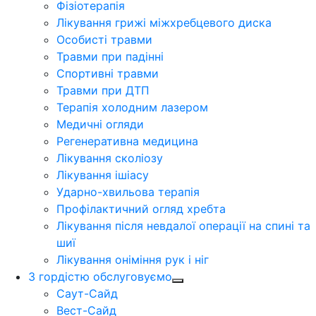
Фізіотерапія
Лікування грижі міжхребцевого диска
Особисті травми
Травми при падінні
Спортивні травми
Травми при ДТП
Терапія холодним лазером
Медичні огляди
Регенеративна медицина
Лікування сколіозу
Лікування ішіасу
Ударно-хвильова терапія
Профілактичний огляд хребта
Лікування після невдалої операції на спині та
шиї
Лікування оніміння рук і ніг
З гордістю обслуговуємо
Саут-Сайд
Вест-Сайд