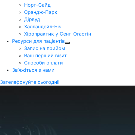
Норт-Сайд
Орандж-Парк
Дірвуд
Халландейл-Біч
Хіропрактик у Сент-Огастін
Ресурси для пацієнтів
Запис на прийом
Ваш перший візит
Способи оплати
Зв’яжіться з нами
Зателефонуйте сьогодні!