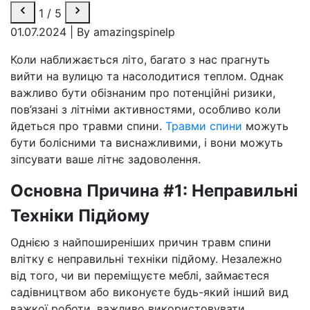
1
/
5
01.07.2024
|
By amazingspinelp
Коли наближається літо, багато з нас прагнуть
вийти на вулицю та насолодитися теплом. Однак
важливо бути обізнаним про потенційні ризики,
пов’язані з літніми активностями, особливо коли
йдеться про травми спини.
Травми спини
можуть
бути болісними та виснажливими, і вони можуть
зіпсувати ваше літнє задоволення.
Основна Причина #1: Неправильні
Техніки Підйому
Однією з найпоширеніших причин травм спини
влітку є неправильні техніки підйому. Незалежно
від того, чи ви переміщуєте меблі, займаєтеся
садівництвом або виконуєте будь-який інший вид
важкої роботи, важливо використовувати