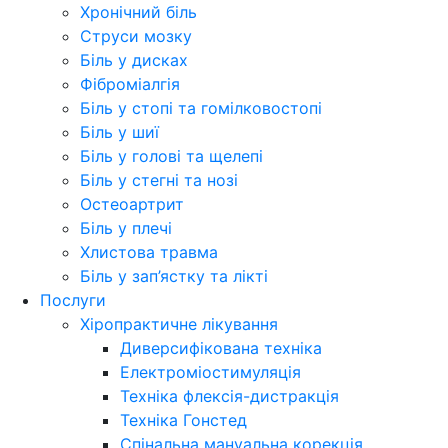
Хронічний біль
Струси мозку
Біль у дисках
Фіброміалгія
Біль у стопі та гомілковостопі
Біль у шиї
Біль у голові та щелепі
Біль у стегні та нозі
Остеоартрит
Біль у плечі
Хлистова травма
Біль у зап’ястку та лікті
Послуги
Хіропрактичне лікування
Диверсифікована техніка
Електроміостимуляція
Техніка флексія-дистракція
Техніка Гонстед
Спінальна мануальна корекція