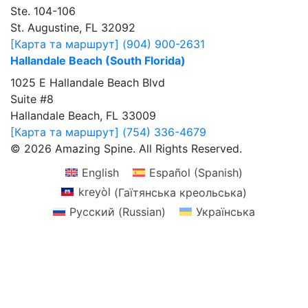
Ste. 104-106
St. Augustine, FL 32092
[Карта та маршрут]
(904) 900-2631
Hallandale Beach (South Florida)
1025 E Hallandale Beach Blvd
Suite #8
Hallandale Beach, FL 33009
[Карта та маршрут]
(754) 336-4679
© 2026 Amazing Spine. All Rights Reserved.
English
Español
(
Spanish
)
kreyòl
(
Гаїтянська креольська
)
Русский
(
Russian
)
Українська