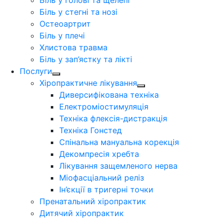
Біль у голові та щелепі
Біль у стегні та нозі
Остеоартрит
Біль у плечі
Хлистова травма
Біль у зап’ястку та лікті
Послуги
Хіропрактичне лікування
Диверсифікована техніка
Електроміостимуляція
Техніка флексія-дистракція
Техніка Гонстед
Спінальна мануальна корекція
Декомпресія хребта
Лікування защемленого нерва
Міофасціальний реліз
Ін’єкції в тригерні точки
Пренатальний хіропрактик
Дитячий хіропрактик