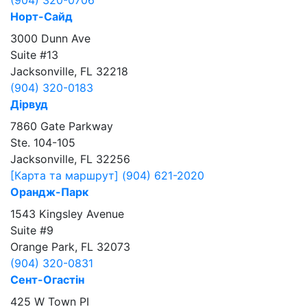
(904) 320-0706
Норт-Сайд
3000 Dunn Ave
Suite #13
Jacksonville, FL 32218
(904) 320-0183
Дірвуд
7860 Gate Parkway
Ste. 104-105
Jacksonville, FL 32256
[Карта та маршрут]
(904) 621-2020
Орандж-Парк
1543 Kingsley Avenue
Suite #9
Orange Park, FL 32073
(904) 320-0831
Сент-Огастін
425 W Town PI