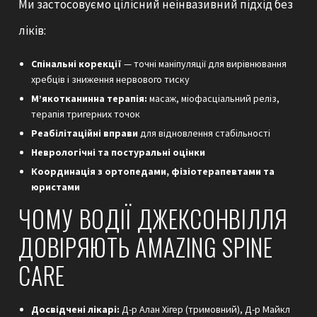
Ми застосовуємо цілісний неінвазивний підхід без
ліків:
Спінальні корекції
— точні маніпуляції для вирівнювання
хребців і зниження нервового тиску
М’якотканинна терапія:
масаж, міофасціальний реліз,
терапія тригерних точок
Реабілітаційні вправи
для відновлення стабільності
Неврологічні та постуральні оцінки
Координація з ортопедами, фізіотерапевтами та
юристами
ЧОМУ ВОДІЇ ДЖЕКСОНВІЛЛЯ
ДОВІРЯЮТЬ AMAZING SPINE
CARE
Досвідчені лікарі:
Д-р Алан Хігер (тримовний), Д-р Майкл