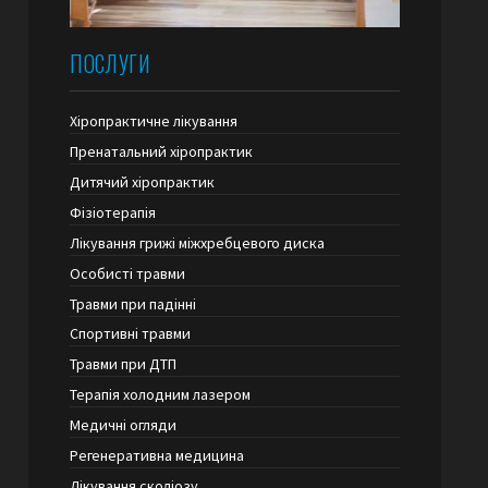
ПОСЛУГИ
Хіропрактичне лікування
Пренатальний хіропрактик
Дитячий хіропрактик
Фізіотерапія
Лікування грижі міжхребцевого диска
Особисті травми
Травми при падінні
Спортивні травми
Травми при ДТП
Терапія холодним лазером
Медичні огляди
Регенеративна медицина
Лікування сколіозу