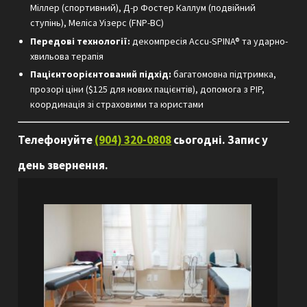
Міллер (спортивний), Д-р Фостер Каллум (подвійний
ступінь), Меліса Уізерс (FNP-BC)
Передові технології:
декомпресія Accu-SPINA® та ударно-
хвильова терапія
Пацієнтоорієнтований підхід:
багатомовна підтримка,
прозорі ціни ($125 для нових пацієнтів), допомога з PIP,
координація зі страховими та юристами
Телефонуйте
(904) 320-0808
сьогодні. Запис у
день звернення.