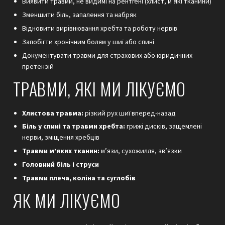
Виявити травми, не видимі на рентгені (хлист, м’які тканини)
Зменшити біль, запалення та набряк
Відновити вирівнювання хребта та роботу нервів
Запобігти хронічним болям у шиї або спині
Документувати травми для страхових або юридичних
претензій
ТРАВМИ, ЯКІ МИ ЛІКУЄМО
Хлистова травма:
різкий рух шиї вперед-назад
Біль у спині та травми хребта:
грижі дисків, защемлені
нерви, зміщення хребців
Травми м’яких тканин:
м’язи, сухожилля, зв’язки
Головний біль і струси
Травми плеча, коліна та суглобів
ЯК МИ ЛІКУЄМО