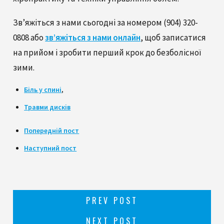
Зв’яжіться з нами сьогодні за номером
(904) 320-
0808
або
зв’яжіться з нами онлайн
, щоб записатися
на прийом і зробити перший крок до безболісної
зими.
Біль у спині
,
Травми дисків
Попередній пост
Наступний пост
PREV POST
NEXT POST