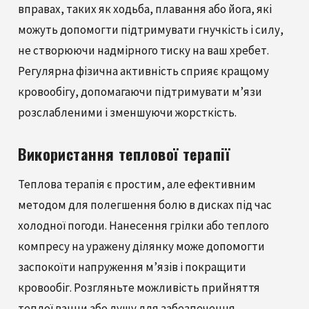
вправах, таких як ходьба, плавання або йога, які
можуть допомогти підтримувати гнучкість і силу,
не створюючи надмірного тиску на ваш хребет.
Регулярна фізична активність сприяє кращому
кровообігу, допомагаючи підтримувати м’язи
розслабленими і зменшуючи жорсткість.
Використання теплової терапії
Теплова терапія є простим, але ефективним
методом для полегшення болю в дисках під час
холодної погоди. Нанесення грілки або теплого
компресу на уражену ділянку може допомогти
заспокоїти напруження м’язів і покращити
кровообіг. Розгляньте можливість прийняття
теплої ванни або душу для забезпечення