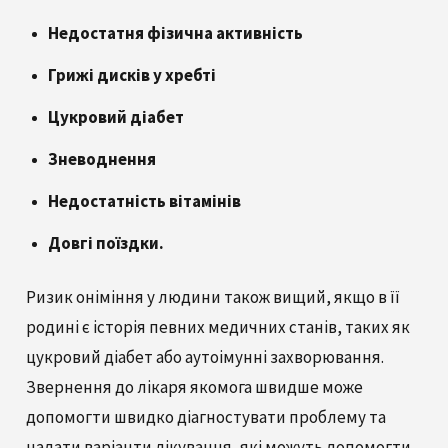
Недостатня фізична активність
Грижі дисків у хребті
Цукровий діабет
Зневоднення
Недостатність вітамінів
Довгі поїздки.
Ризик оніміння у людини також вищий, якщо в її
родині є історія певних медичних станів, таких як
цукровий діабет або аутоімунні захворювання.
Звернення до лікаря якомога швидше може
допомогти швидко діагностувати проблему та
надати варіанти лікування, які можуть допомогти