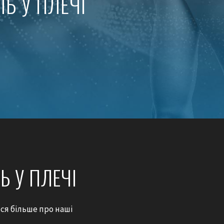
ЛЬ У ПЛЕЧІ
ЛІКУВАННЯ ЗАЩЕМ
НЕРВА
МІОФАСЦІАЛЬНИЙ Р
ІН’ЄКЦІЇ В ТРИГЕР
Ь У ПЛЕЧІ
ися більше про наші