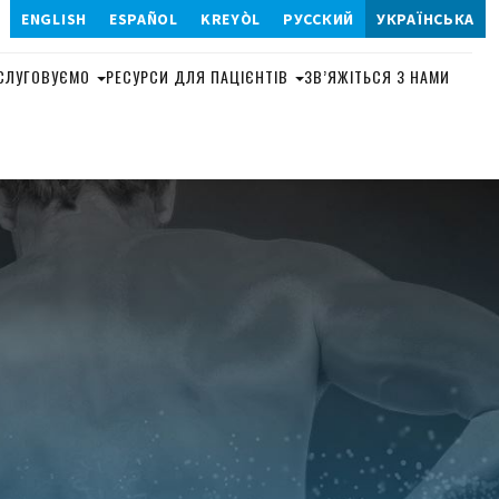
ENGLISH
ESPAÑOL
KREYÒL
РУССКИЙ
УКРАЇНСЬКА
904-320-0808
БСЛУГОВУЄМО
РЕСУРСИ ДЛЯ ПАЦІЄНТІВ
ЗВ’ЯЖІТЬСЯ З НАМИ
ТЕХНІКА
ЛЯЦІЯ
ДИСТРАКЦІЯ
ЛЬНА
ТА