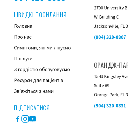
2700 University B
ШВИДКІ ПОСИЛАННЯ
W. Building C
Головна
Jacksonville, FL 
Про нас
(904) 320-0807
Симптоми, які ми лікуємо
Послуги
ОРАНДЖ-ПА
З гордістю обслуговуємо
1543 Kingsley Av
Ресурси для пацієнтів
Suite #9
Зв’яжіться з нами
Orange Park, FL 
(904) 320-0831
ПІДПИСАТИСЯ
Facebook
Instagram
YouTube