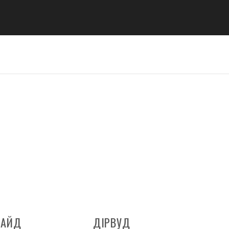
САЙД
ДІРВУД