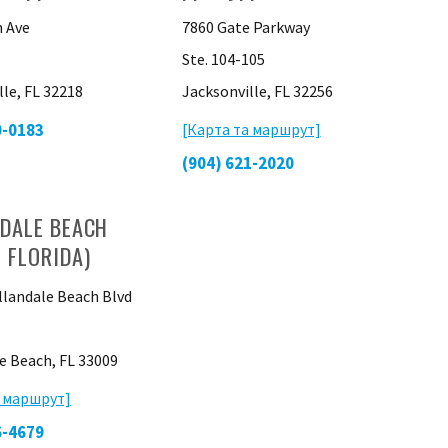
 Ave
7860 Gate Parkway
Ste. 104-105
lle, FL 32218
Jacksonville, FL 32256
0-0183
[Карта та маршрут]
(904) 621-2020
DALE BEACH
 FLORIDA)
llandale Beach Blvd
e Beach, FL 33009
а маршрут]
6-4679