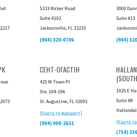
lvd
5233 Ricker Road
3000 Dunn
Suite #102
Suite #13
32217
Jacksonville, FL 32210
Jacksonvi
(904) 320-0706
(904) 32
РК
СЕНТ-ОГАСТІН
HALLAN
(SOUTH
enue
425 W Town PI
1025 E Ha
Ste. 104-106
Suite #8
32073
St. Augustine, FL 32092
Hallandal
[Карта та маршрут]
[Карта т
(904) 900-2631
(754) 33