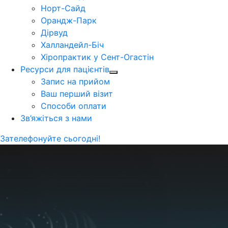
Норт-Сайд
Орандж-Парк
Дірвуд
Халландейл-Біч
Хіропрактик у Сент-Огастін
Ресурси для пацієнтів
Запис на прийом
Ваш перший візит
Способи оплати
Зв’яжіться з нами
Зателефонуйте сьогодні!