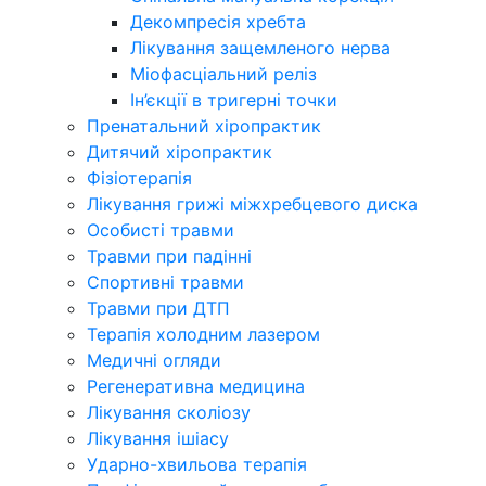
Декомпресія хребта
Лікування защемленого нерва
Міофасціальний реліз
Ін’єкції в тригерні точки
Пренатальний хіропрактик
Дитячий хіропрактик
Фізіотерапія
Лікування грижі міжхребцевого диска
Особисті травми
Травми при падінні
Спортивні травми
Травми при ДТП
Терапія холодним лазером
Медичні огляди
Регенеративна медицина
Лікування сколіозу
Лікування ішіасу
Ударно-хвильова терапія