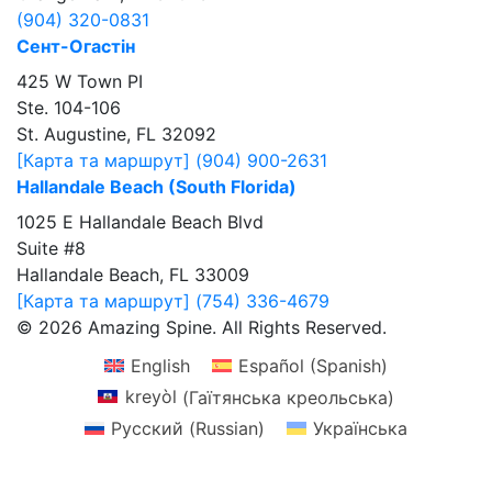
(904) 320-0831
Сент-Огастін
425 W Town PI
Ste. 104-106
St. Augustine, FL 32092
[Карта та маршрут]
(904) 900-2631
Hallandale Beach (South Florida)
1025 E Hallandale Beach Blvd
Suite #8
Hallandale Beach, FL 33009
[Карта та маршрут]
(754) 336-4679
© 2026 Amazing Spine. All Rights Reserved.
English
Español
(
Spanish
)
kreyòl
(
Гаїтянська креольська
)
Русский
(
Russian
)
Українська