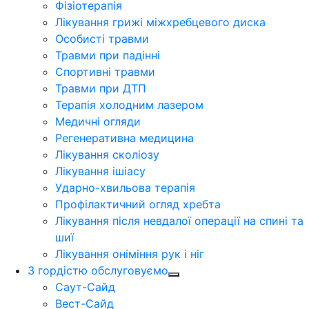
Фізіотерапія
Лікування грижі міжхребцевого диска
Особисті травми
Травми при падінні
Спортивні травми
Травми при ДТП
Терапія холодним лазером
Медичні огляди
Регенеративна медицина
Лікування сколіозу
Лікування ішіасу
Ударно-хвильова терапія
Профілактичний огляд хребта
Лікування після невдалої операції на спині та
шиї
Лікування оніміння рук і ніг
З гордістю обслуговуємо
Саут-Сайд
Вест-Сайд