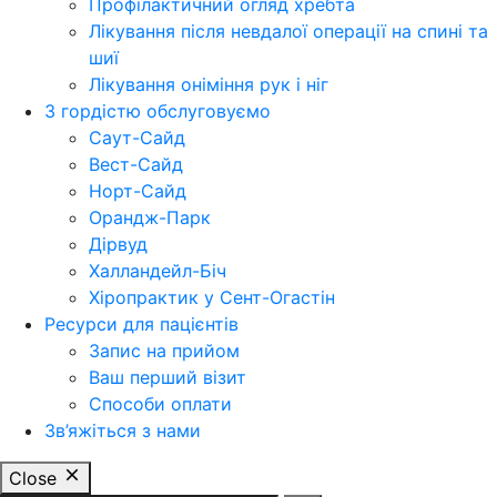
Профілактичний огляд хребта
Лікування після невдалої операції на спині та
шиї
Лікування оніміння рук і ніг
З гордістю обслуговуємо
Саут-Сайд
Вест-Сайд
Норт-Сайд
Орандж-Парк
Дірвуд
Халландейл-Біч
Хіропрактик у Сент-Огастін
Ресурси для пацієнтів
Запис на прийом
Ваш перший візит
Способи оплати
Зв’яжіться з нами
Close