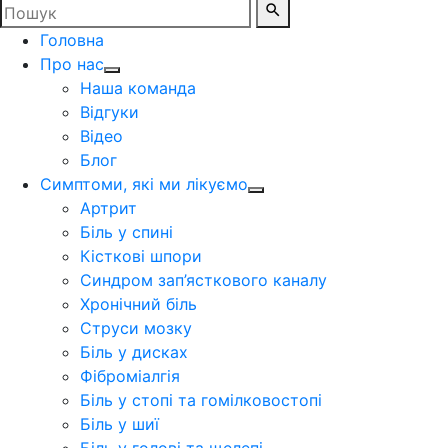
Головна
Про нас
Наша команда
Відгуки
Відео
Блог
Симптоми, які ми лікуємо
Артрит
Біль у спині
Кісткові шпори
Синдром зап’ясткового каналу
Хронічний біль
Струси мозку
Біль у дисках
Фіброміалгія
Біль у стопі та гомілковостопі
Біль у шиї