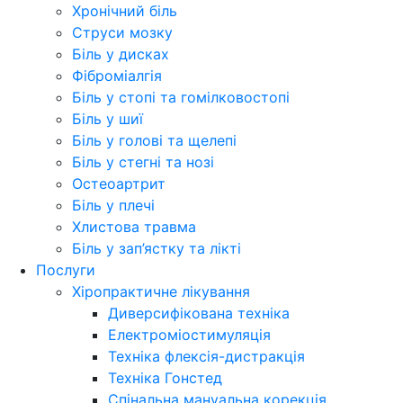
Хронічний біль
Струси мозку
Біль у дисках
Фіброміалгія
Біль у стопі та гомілковостопі
Біль у шиї
Біль у голові та щелепі
Біль у стегні та нозі
Остеоартрит
Біль у плечі
Хлистова травма
Біль у зап’ястку та лікті
Послуги
Хіропрактичне лікування
Диверсифікована техніка
Електроміостимуляція
Техніка флексія-дистракція
Техніка Гонстед
Спінальна мануальна корекція