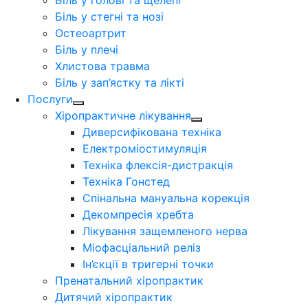
Біль у голові та щелепі
Біль у стегні та нозі
Остеоартрит
Біль у плечі
Хлистова травма
Біль у зап’ястку та лікті
Послуги
Хіропрактичне лікування
Диверсифікована техніка
Електроміостимуляція
Техніка флексія-дистракція
Техніка Гонстед
Спінальна мануальна корекція
Декомпресія хребта
Лікування защемленого нерва
Міофасціальний реліз
Ін’єкції в тригерні точки
Пренатальний хіропрактик
Дитячий хіропрактик