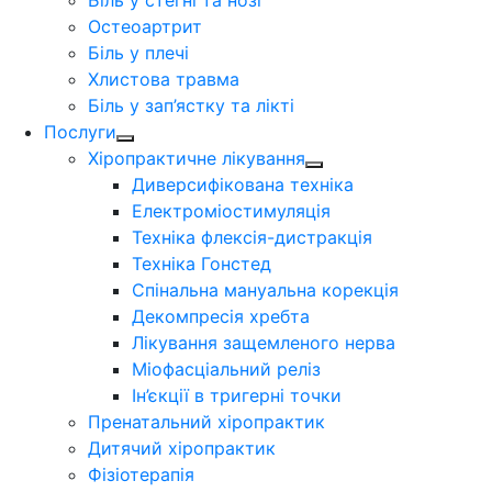
Біль у стегні та нозі
Остеоартрит
Біль у плечі
Хлистова травма
Біль у зап’ястку та лікті
Послуги
Хіропрактичне лікування
Диверсифікована техніка
Електроміостимуляція
Техніка флексія-дистракція
Техніка Гонстед
Спінальна мануальна корекція
Декомпресія хребта
Лікування защемленого нерва
Міофасціальний реліз
Ін’єкції в тригерні точки
Пренатальний хіропрактик
Дитячий хіропрактик
Фізіотерапія