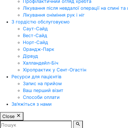
Профілактичний огляд хребта
Лікування після невдалої операції на спині та 
Лікування оніміння рук і ніг
З гордістю обслуговуємо
Саут-Сайд
Вест-Сайд
Норт-Сайд
Орандж-Парк
Дірвуд
Халландейл-Біч
Хіропрактик у Сент-Огастін
Ресурси для пацієнтів
Запис на прийом
Ваш перший візит
Способи оплати
Зв’яжіться з нами
Close