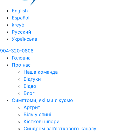
English
Español
kreyòl
Русский
Українська
904-320-0808
Головна
Про нас
Наша команда
Відгуки
Відео
Блог
Симптоми, які ми лікуємо
Артрит
Біль у спині
Кісткові шпори
Синдром зап’ясткового каналу