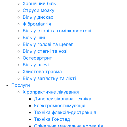
Хронічний біль
Струси мозку
Біль у дисках
Фіброміалгія
Біль у стопі та гомілковостопі
Біль у шиї
Біль у голові та щелепі
Біль у стегні та нозі
Остеоартрит
Біль у плечі
Хлистова травма
Біль у зап’ястку та лікті
Послуги
Хіропрактичне лікування
Диверсифікована техніка
Електроміостимуляція
Техніка флексія-дистракція
Техніка Гонстед
Спінальна мануальна корекція