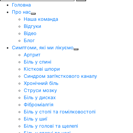
Головна
Про нас
Наша команда
Відгуки
Відео
Блог
Симптоми, які ми лікуємо
Артрит
Біль у спині
Кісткові шпори
Синдром зап’ясткового каналу
Хронічний біль
Струси мозку
Біль у дисках
Фіброміалгія
Біль у стопі та гомілковостопі
Біль у шиї
Біль у голові та щелепі