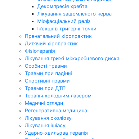
Декомпресія хребта
Лікування защемленого нерва
Міофасціальний реліз
Ін’єкції в тригерні точки
Пренатальний хіропрактик
Дитячий хіропрактик
Фізіотерапія
Лікування грижі міжхребцевого диска
Особисті травми
Травми при падінні
Спортивні травми
Травми при ДТП
Терапія холодним лазером
Медичні огляди
Регенеративна медицина
Лікування сколіозу
Лікування ішіасу
Ударно-хвильова терапія