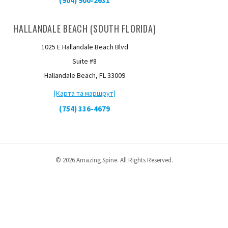
(904) 900-2631
HALLANDALE BEACH (SOUTH FLORIDA)
1025 E Hallandale Beach Blvd
Suite #8
Hallandale Beach, FL 33009
[Карта та маршрут]
(754) 336-4679
© 2026 Amazing Spine. All Rights Reserved.
English
Español
(
Spanish
)
kreyòl
(
Гаїтянська креольська
)
Русский
(
Russian
)
Українська