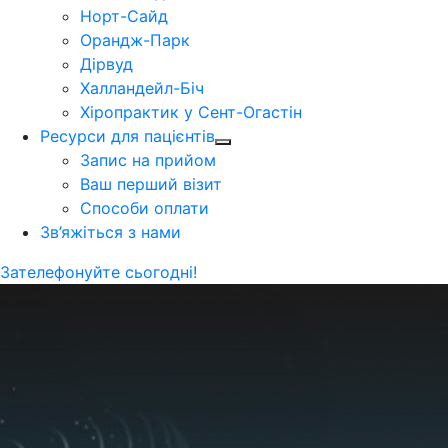
Норт-Сайд
Орандж-Парк
Дірвуд
Халландейл-Біч
Хіропрактик у Сент-Огастін
Ресурси для пацієнтів
Запис на прийом
Ваш перший візит
Способи оплати
Зв’яжіться з нами
Зателефонуйте сьогодні!