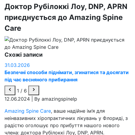
Доктор Рубілоккі Лоу, DNP, APRN
приєднується до Amazing Spine
Care
Схожі записи
31.03.2026
2
Безпечні способи піднімати, згинатися та досягати
Р
під час весняного прибирання
р
Д
1
/
6
12.06.2024
|
By amazingspinelp
Amazing Spine Care
, ваше надійне ім’я для
неінвазивних хіропрактичних лікувань у Флориді, з
радістю оголошує про прибуття нашого нового
члена: доктора Рубілоккі Лоу, DNP, APRN.