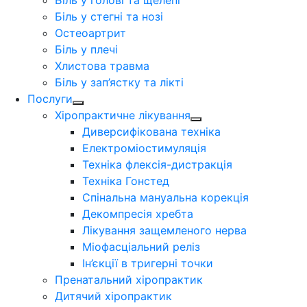
Біль у голові та щелепі
Біль у стегні та нозі
Остеоартрит
Біль у плечі
Хлистова травма
Біль у зап’ястку та лікті
Послуги
Хіропрактичне лікування
Диверсифікована техніка
Електроміостимуляція
Техніка флексія-дистракція
Техніка Гонстед
Спінальна мануальна корекція
Декомпресія хребта
Лікування защемленого нерва
Міофасціальний реліз
Ін’єкції в тригерні точки
Пренатальний хіропрактик
Дитячий хіропрактик