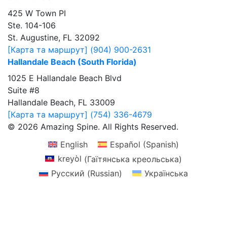
425 W Town PI
Ste. 104-106
St. Augustine, FL 32092
[Карта та маршрут]
(904) 900-2631
Hallandale Beach (South Florida)
1025 E Hallandale Beach Blvd
Suite #8
Hallandale Beach, FL 33009
[Карта та маршрут]
(754) 336-4679
© 2026 Amazing Spine. All Rights Reserved.
English
Español
(
Spanish
)
kreyòl
(
Гаїтянська креольська
)
Русский
(
Russian
)
Українська