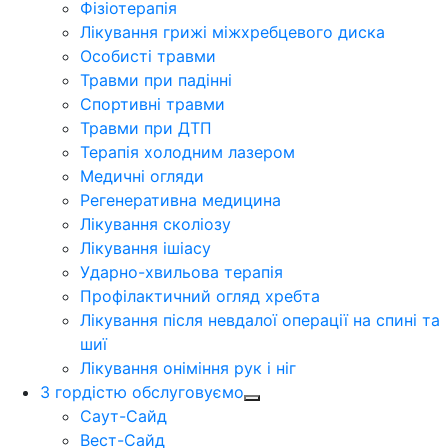
Фізіотерапія
Лікування грижі міжхребцевого диска
Особисті травми
Травми при падінні
Спортивні травми
Травми при ДТП
Терапія холодним лазером
Медичні огляди
Регенеративна медицина
Лікування сколіозу
Лікування ішіасу
Ударно-хвильова терапія
Профілактичний огляд хребта
Лікування після невдалої операції на спині та
шиї
Лікування оніміння рук і ніг
З гордістю обслуговуємо
Саут-Сайд
Вест-Сайд