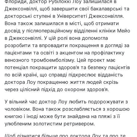
Флориди, доктор Рубілоккі Лоу залишилася в
Джексонвіллі, щоб завершити свої бакалаврські та
докторські ступені в Університеті Джексонвілля.
Вона також залишилася в місті, щоб отримати
досвід у післяопераційному відділенні клініки Мейо
в Джексонвіллі. У цій ролі вона допомогла
розробити та впровадити покращення в догляді за
пацієнтами та освіті з акцентом на профілактику
венозного тромбоемболізму. Цей проект має
потенціал покращити здоров’я та безпеку пацієнтів
по всій країні, що справді підкреслює відданість
доктора Лоу покращенню життя людей скрізь
через цілісний підхід до охорони здоров’я.
У вільний час доктор Лоу любить подорожувати з
чоловіком. Вона також розслабляється з хорошою
книгою і іноді може бути знайдена на пляжі з її
улюбленим золотистим ретривером.
Щоб дізнатися більше про доктора Лоу та про те,