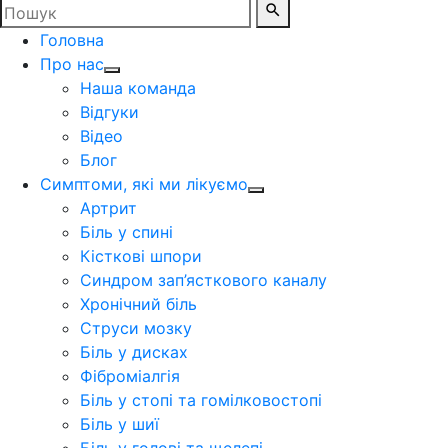
Головна
Про нас
Наша команда
Відгуки
Відео
Блог
Симптоми, які ми лікуємо
Артрит
Біль у спині
Кісткові шпори
Синдром зап’ясткового каналу
Хронічний біль
Струси мозку
Біль у дисках
Фіброміалгія
Біль у стопі та гомілковостопі
Біль у шиї