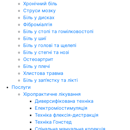
Хронічний біль
Струси мозку
Біль у дисках
Фіброміалгія
Біль у стопі та гомілковостопі
Біль у шиї
Біль у голові та щелепі
Біль у стегні та нозі
Остеоартрит
Біль у плечі
Хлистова травма
Біль у зап’ястку та лікті
Послуги
Хіропрактичне лікування
Диверсифікована техніка
Електроміостимуляція
Техніка флексія-дистракція
Техніка Гонстед
Спінальна мануальна корекція