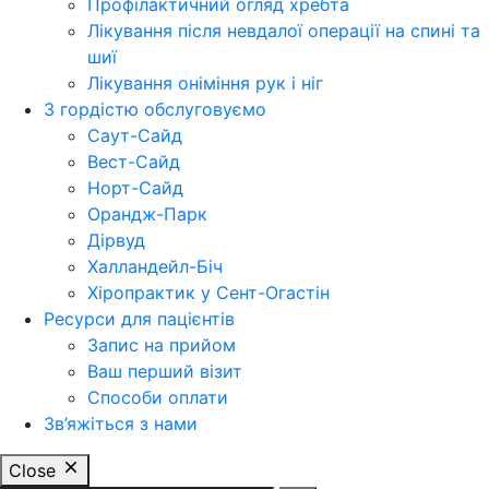
Профілактичний огляд хребта
Лікування після невдалої операції на спині та
шиї
Лікування оніміння рук і ніг
З гордістю обслуговуємо
Саут-Сайд
Вест-Сайд
Норт-Сайд
Орандж-Парк
Дірвуд
Халландейл-Біч
Хіропрактик у Сент-Огастін
Ресурси для пацієнтів
Запис на прийом
Ваш перший візит
Способи оплати
Зв’яжіться з нами
Close