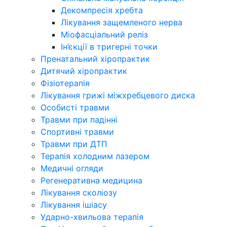
Декомпресія хребта
Лікування защемленого нерва
Міофасціальний реліз
Ін’єкції в тригерні точки
Пренатальний хіропрактик
Дитячий хіропрактик
Фізіотерапія
Лікування грижі міжхребцевого диска
Особисті травми
Травми при падінні
Спортивні травми
Травми при ДТП
Терапія холодним лазером
Медичні огляди
Регенеративна медицина
Лікування сколіозу
Лікування ішіасу
Ударно-хвильова терапія