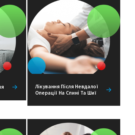
Лікування Після Невдалої
ня
Операції На Спині Та Шиї