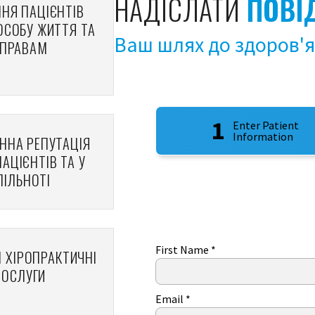
НАДІСЛАТИ
ПОВІ
НЯ ПАЦІЄНТІВ
ОСОБУ ЖИТТЯ ТА
Ваш шлях до здоров'я
ПРАВАМ
1
Enter Patient
Information
ННА РЕПУТАЦІЯ
АЦІЄНТІВ ТА У
ПІЛЬНОТІ
First Name
*
І ХІРОПРАКТИЧНІ
ПОСЛУГИ
Email
*