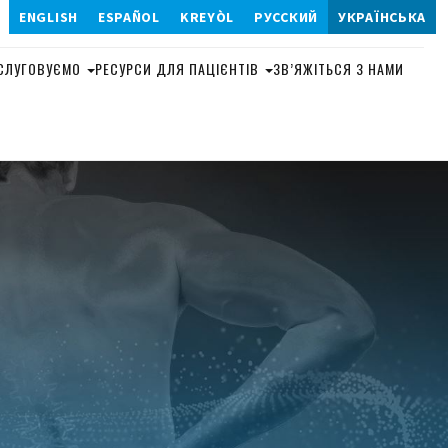
ENGLISH
ESPAÑOL
KREYÒL
РУССКИЙ
УКРАЇНСЬКА
904-320-0808
БСЛУГОВУЄМО
РЕСУРСИ ДЛЯ ПАЦІЄНТІВ
ЗВ’ЯЖІТЬСЯ З НАМИ
ТЕХНІКА
ЛЯЦІЯ
ДИСТРАКЦІЯ
ЛЬНА
ТА