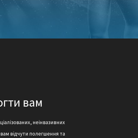
ЛІКУВАННЯ ЗАЩЕМ
НЕРВА
МІОФАСЦІАЛЬНИЙ Р
ІН’ЄКЦІЇ В ТРИГЕР
огти вам
ціалізованих, неінвазивних
 вам відчути полегшення та