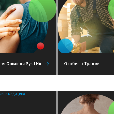
ня Оніміння Рук І Ніг
Особисті Травми