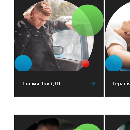
Травми При ДТП
Терапі