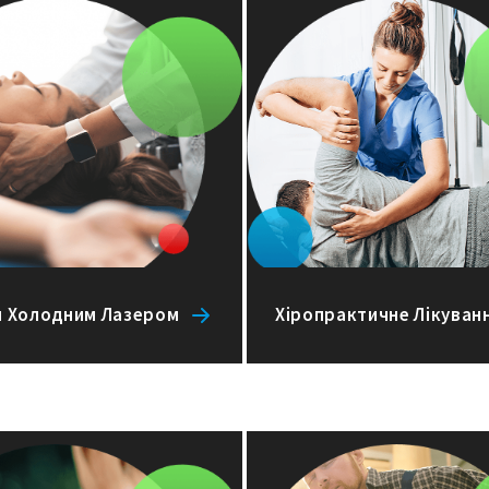
я Холодним Лазером
Хіропрактичне Лікуван