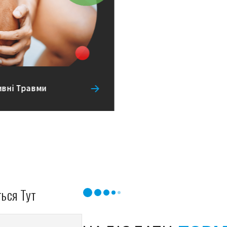
вні Травми
ься Тут