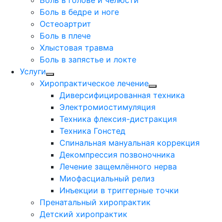
Боль в голове и челюсти
Боль в бедре и ноге
Остеоартрит
Боль в плече
Хлыстовая травма
Боль в запястье и локте
Услуги
Хиропрактическое лечение
Диверсифицированная техника
Электромиостимуляция
Техника флексия-дистракция
Техника Гонстед
Спинальная мануальная коррекция
Декомпрессия позвоночника
Лечение защемлённого нерва
Миофасциальный релиз
Инъекции в триггерные точки
Пренатальный хиропрактик
Детский хиропрактик