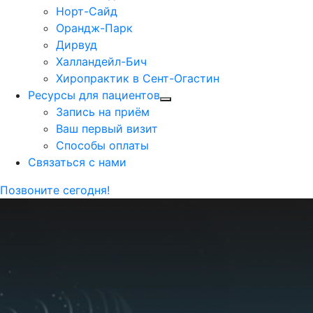
Норт-Сайд
Орандж-Парк
Дирвуд
Халландейл-Бич
Хиропрактик в Сент-Огастин
Ресурсы для пациентов
Запись на приём
Ваш первый визит
Способы оплаты
Связаться с нами
Позвоните сегодня!