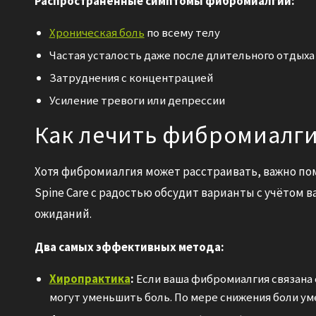
Распространённые симптомы фибромиалгии:
Хроническая боль
по всему телу
Частая усталость даже после длительного отдыха
Затруднения с концентрацией
Усиление тревоги или депрессии
Как лечить фибромиалг
Хотя фибромиалгия может расстраивать, важно по
Spine Care с радостью обсудит варианты с учётом
ожиданий.
Два самых эффективных метода:
Хиропрактика
:
Если ваша фибромиалгия связана
могут уменьшить боль. По мере снижения боли ум