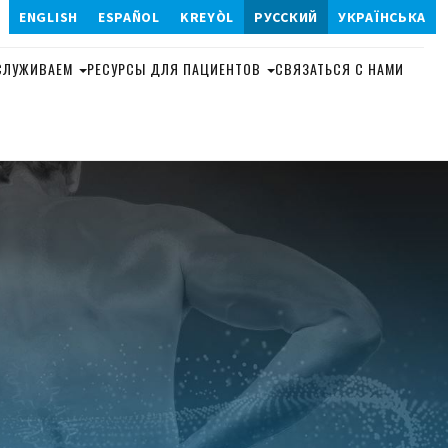
ENGLISH
ESPAÑOL
KREYÒL
РУССКИЙ
УКРАЇНСЬКА
904-320-0808
СЛУЖИВАЕМ
РЕСУРСЫ ДЛЯ ПАЦИЕНТОВ
СВЯЗАТЬСЯ С НАМИ
АННАЯ
ЛЯЦИЯ
АЛЬНАЯ