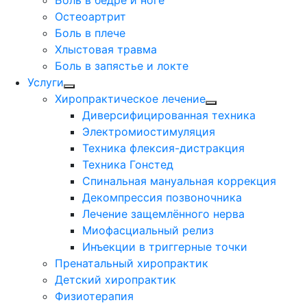
Боль в бедре и ноге
Остеоартрит
Боль в плече
Хлыстовая травма
Боль в запястье и локте
Услуги
Хиропрактическое лечение
Диверсифицированная техника
Электромиостимуляция
Техника флексия-дистракция
Техника Гонстед
Спинальная мануальная коррекция
Декомпрессия позвоночника
Лечение защемлённого нерва
Миофасциальный релиз
Инъекции в триггерные точки
Пренатальный хиропрактик
Детский хиропрактик
Физиотерапия