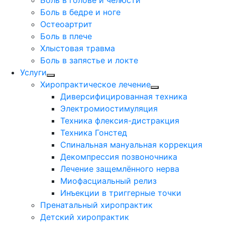
Боль в голове и челюсти
Боль в бедре и ноге
Остеоартрит
Боль в плече
Хлыстовая травма
Боль в запястье и локте
Услуги
Хиропрактическое лечение
Диверсифицированная техника
Электромиостимуляция
Техника флексия-дистракция
Техника Гонстед
Спинальная мануальная коррекция
Декомпрессия позвоночника
Лечение защемлённого нерва
Миофасциальный релиз
Инъекции в триггерные точки
Пренатальный хиропрактик
Детский хиропрактик