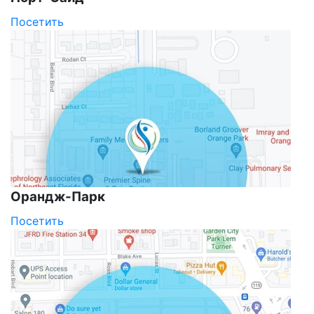
Посетить
Орандж-Парк
Посетить