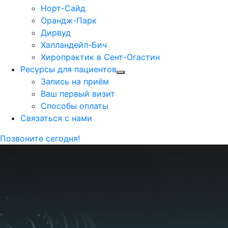
Норт-Сайд
Орандж-Парк
Дирвуд
Халландейл-Бич
Хиропрактик в Сент-Огастин
Ресурсы для пациентов
Запись на приём
Ваш первый визит
Способы оплаты
Связаться с нами
Позвоните сегодня!