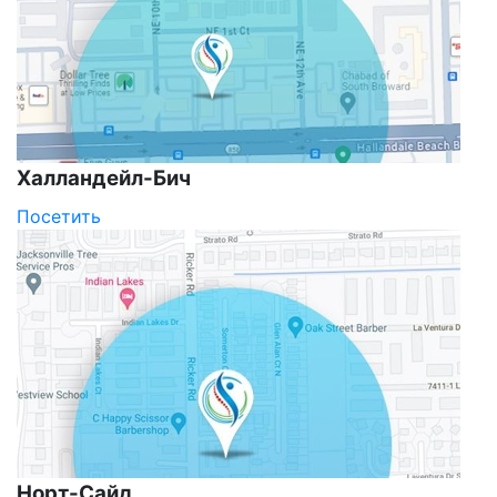
Халландейл-Бич
Посетить
Норт-Сайд