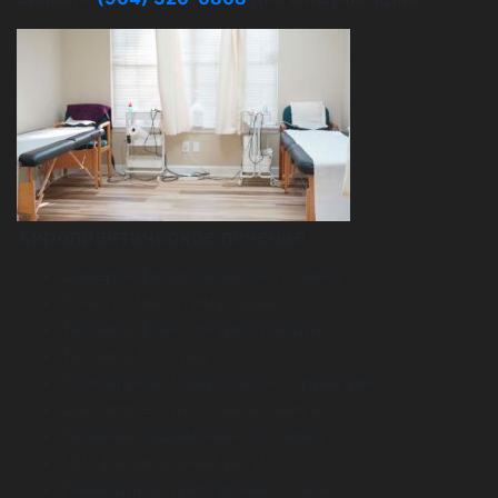
Хиропрактическое лечение
Диверсифицированная техника
Электромиостимуляция
Техника флексия-дистракция
Техника Гонстед
Спинальная мануальная коррекция
Декомпрессия позвоночника
Лечение защемлённого нерва
Миофасциальный релиз
Инъекции в триггерные точки