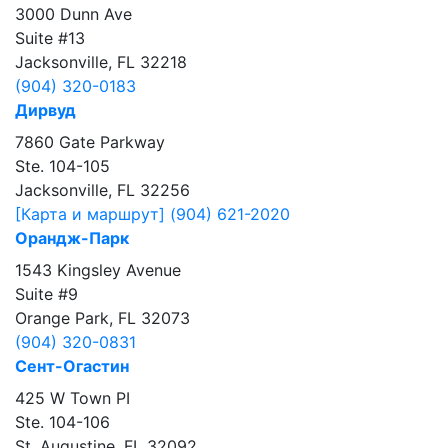
3000 Dunn Ave
Suite #13
Jacksonville, FL 32218
(904) 320-0183
Дирвуд
7860 Gate Parkway
Ste. 104-105
Jacksonville, FL 32256
[Карта и маршрут]
(904) 621-2020
Орандж-Парк
1543 Kingsley Avenue
Suite #9
Orange Park, FL 32073
(904) 320-0831
Сент-Огастин
425 W Town PI
Ste. 104-106
St. Augustine, FL 32092