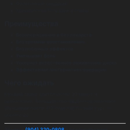
Фасеточный синдром
Хроническая боль шеи и спины
Преимущества
Безоперационно и без лекарств
Без времени восстановления
Без побочных эффектов
Уменьшает боль
Ускоряет естественное заживление диска
Эффективная альтернатива операции
Чего ожидать
Каждый сеанс длится около 30 минут и
безболезнен. Большинство пациентов замечают
улучшения после 4–8 сеансов; полный курс —
обычно 20.
Звоните
(904) 320-0808
для консультации.