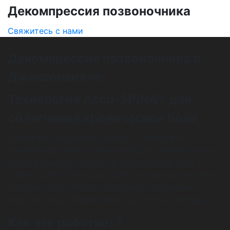
Декомпрессия позвоночника
Свяжитесь с нами
Декомпрессия позвоночника в
Джексонвилле
Технология Accu-SPINA® для
облегчения хронической боли
Декомпрессия позвоночника — передовая
безоперационная альтернатива для лечения грыж
дисков, ишиаса, стеноза и хронической боли в
спине и шее. В Amazing Spine Care мы используем
систему Accu-SPINA® последнего поколения —
один из самых эффективных доступных методов.
Как это работает?