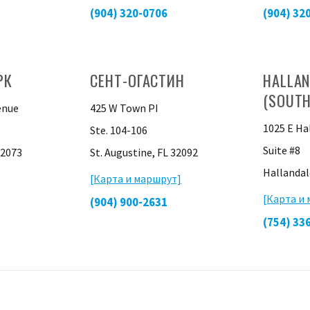
(904) 320-0706
(904) 32
РК
СЕНТ-ОГАСТИН
HALLAN
(SOUTH
enue
425 W Town PI
1025 E Ha
Ste. 104-106
Suite #8
32073
St. Augustine, FL 32092
Hallandal
[Карта и маршрут]
[Карта и
(904) 900-2631
(754) 33