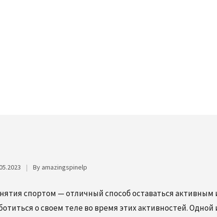
Ы ИЗБЕЖАТЬ СИНДРОМА ЗАП
ПОЗВОНОЧНИКА
ЛЕЧЕНИЕ ЗАЩЕМЛЁН
НЕРВА
МИОФАСЦИАЛЬНЫЙ 
ИНЪЕКЦИИ В ТРИГГ
ТОЧКИ
05.2023
|
By amazingspinelp
нятия спортом — отличный способ оставаться активным 
ботиться о своем теле во время этих активностей. Одной 