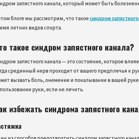
ндром запястного канала, который может быть болезне
этом блоге мы рассмотрим, что такое
синдром запястного
емя летних видов спорта.
то такое синдром запястного канала?
023
18.03.2022
ОВОГО В AMAZING SPINE
КАК СПОРТСМЕНЫ МО
ндром запястного канала — это состояние, которое влияет
ЗАЩИТИТЬ ЗДОРОВЬЕ
гда срединный нерв проходит от вашего предплечья к рук
ПОЗВОНОЧНИКА
жет вызвать боль, онемение и покалывание в вашей руке,
пользовании руки, если не лечить.
ак избежать синдрома запястного кан
астяжка
ин из способов предотвратить синдром запястного кана