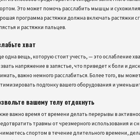
ортом. Это может помочь расслабить мышцы и сухожилия в
рошая программа растяжки должна включать растяжки сг
пястья и растяжки пальцев.
слабьте хват
е одна вещь, которую стоит учесть, — это ослабление х
звать напряжение в запястье, что приведет к боли и ди
имать, важно немного расслабиться. Более того, вы мож
тимизировать подгонку вашего оборудования и уменьшит
озвольте вашему телу отдохнуть
кже важно время от времени делать перерывы в активно
едотвратить травмы от чрезмерного использования и сни
нимаетесь спортом в течение длительного времени, дела