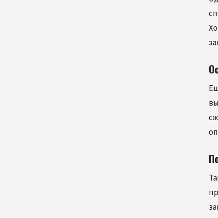
сп
Хо
за
О
Ещ
вы
сж
оп
П
Та
пр
за