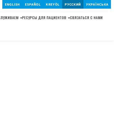
ENGLISH
ESPAÑOL
KREYÒL
РУССКИЙ
УКРАЇНСЬКА
904-320-0808
СЛУЖИВАЕМ
РЕСУРСЫ ДЛЯ ПАЦИЕНТОВ
СВЯЗАТЬСЯ С НАМИ
АННАЯ
ЛЯЦИЯ
АЛЬНАЯ