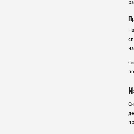
ра
П
На
сп
на
Си
по
И
Си
де
пр