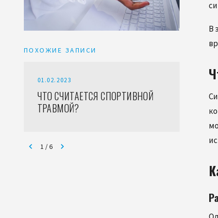
си
В 
вр
ПОХОЖИЕ ЗАПИСИ
Ч
01.02.2023
03.01.2
ЧТО СЧИТАЕТСЯ СПОРТИВНОЙ
ЧТО Н
Си
ТРАВМОЙ?
CARE?
ко
мо
ис
1
/
6
К
Р
Од