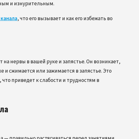
нным и изнурительным.
 канала
, что его вызывает и как его избежать во
22.02.2022
ГУТ
ПРАВИЛЬНАЯ ЭРГОНОМИКА НА
 на нервы в вашей руке и запястье. Он возникает,
 СВОЕГО
РАБОЧЕМ МЕСТЕ ДЛЯ
е и сжимается или зажимается в запястье. Это
ПРЕДОТВРАЩЕНИЯ ТРАВМ
 что приведет к слабости и трудностям в
ала
ла — правильно растягиваться перед занятиями