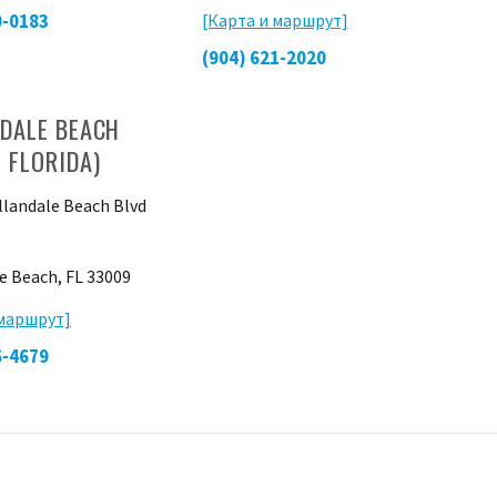
0-0183
[Карта и маршрут]
(904) 621-2020
DALE BEACH
 FLORIDA)
llandale Beach Blvd
e Beach, FL 33009
 маршрут]
6-4679