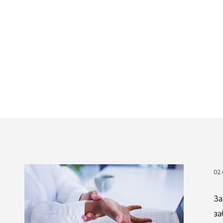
УХОД ЗА СОБОЙ, ЧТОБ
02.
За
за